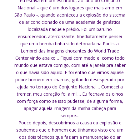
eu estava em um escritório, ao lado do Conjunto
Nacional – que é um dos lugares que mais amo em
São Paulo -, quando aconteceu a explosão do sistema
de ar condicionado de uma academia de ginástica
localizada naquele prédio. Foi um barulho
ensurdecedor, aterrorizante. Imediatamente pensei
que uma bomba tinha sido detonada na Paulista.
Lembrei das imagens chocantes do World Trade
Center vindo abaixo… Fiquei com medo e, como todo
mundo que estava comigo, corri até a janela pra saber
o que havia sido aquilo. E foi então que vimos aquele
pobre homem em chamas, gritando desesperado por
ajuda no terraço do Conjunto Nacional… Comecei a
tremer, meu coração foi a mil… Eu fechava os olhos
com força como se isso pudesse, de alguma forma,
apagar aquela imagem da minha cabeça para
sempre…
Pouco depois, descobrimos a causa da explosão e
soubemos que o homem que tínhamos visto era um
dos dois técnicos que faziam a manutenção do ar