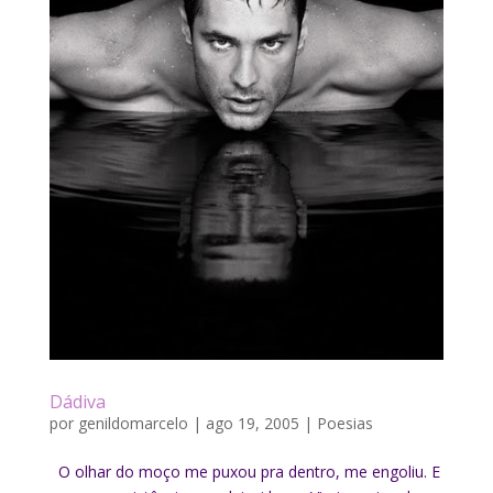
Dádiva
por
genildomarcelo
|
ago 19, 2005
|
Poesias
O olhar do moço me puxou pra dentro, me engoliu. E