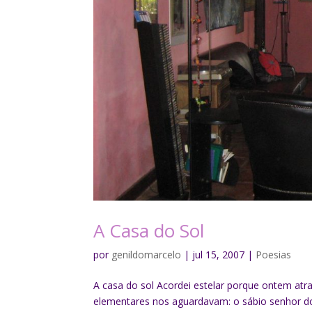
A Casa do Sol
por
genildomarcelo
|
jul 15, 2007
|
Poesias
A casa do sol Acordei estelar porque ontem atr
elementares nos aguardavam: o sábio senhor do r