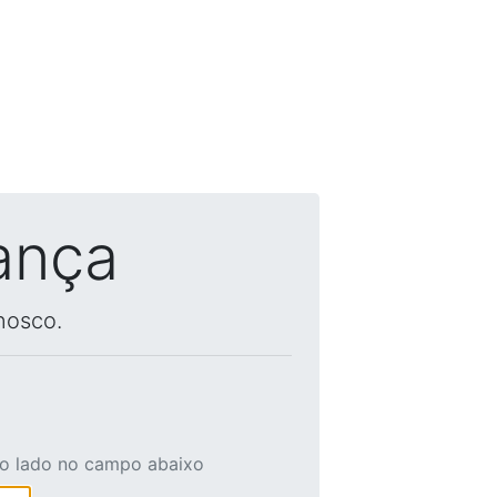
ança
nosco.
ao lado no campo abaixo