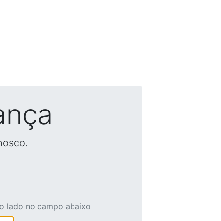
ança
nosco.
ao lado no campo abaixo