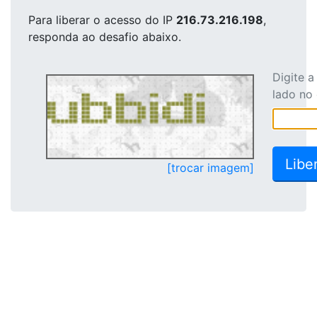
Para liberar o acesso
do IP
216.73.216.198
,
responda ao desafio abaixo.
Digite 
lado no
[trocar imagem]