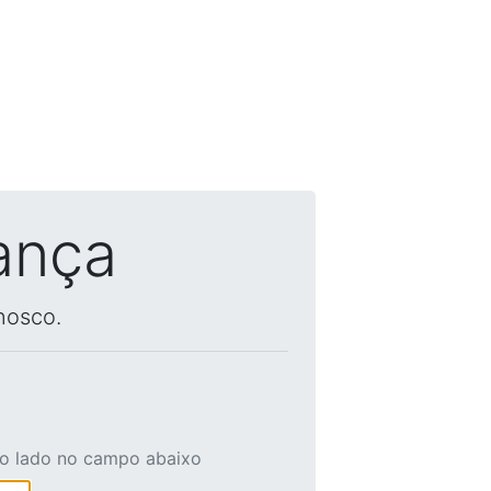
ança
nosco.
ao lado no campo abaixo